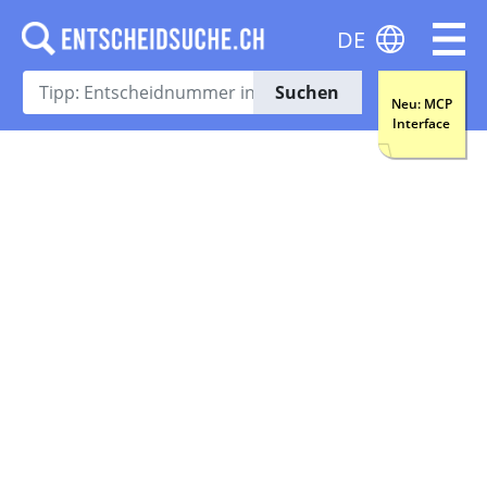
DE
Suchen
Neu: MCP
Interface