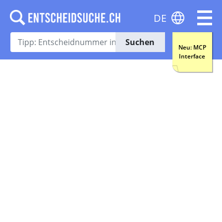
DE
Suchen
Neu: MCP
Interface