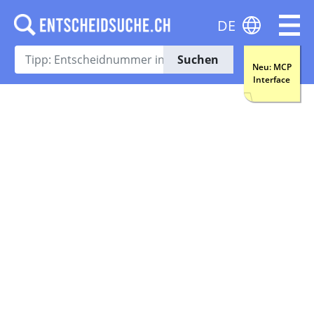
DE
Suchen
Neu: MCP
Interface