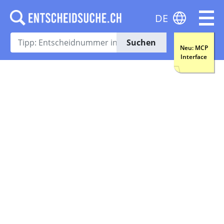
DE
Suchen
Neu: MCP
Interface