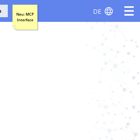
DE
n
Neu: MCP
Interface