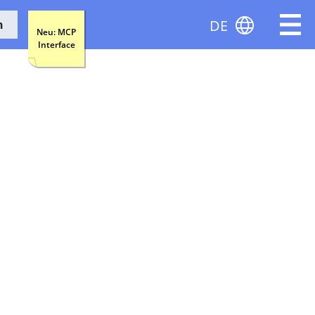
DE
n
Neu: MCP
Interface