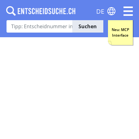
DE
Suchen
Neu: MCP
Interface