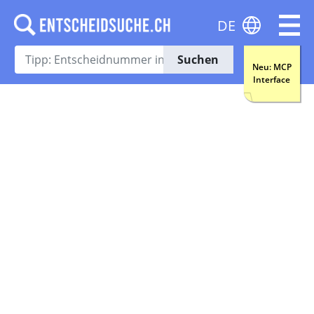
DE
Suchen
Neu: MCP
Interface