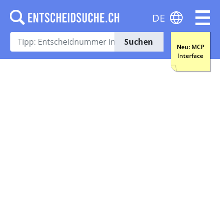
DE
Suchen
Neu: MCP
Interface