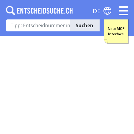
DE
Suchen
Neu: MCP
Interface