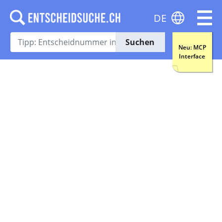
DE
Suchen
Neu: MCP
Interface