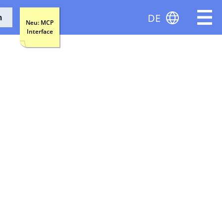
DE
n
Neu: MCP
Interface