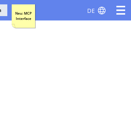
DE
n
Neu: MCP
Interface