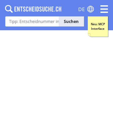
DE
Suchen
Neu: MCP
Interface