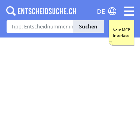
DE
Suchen
Neu: MCP
Interface