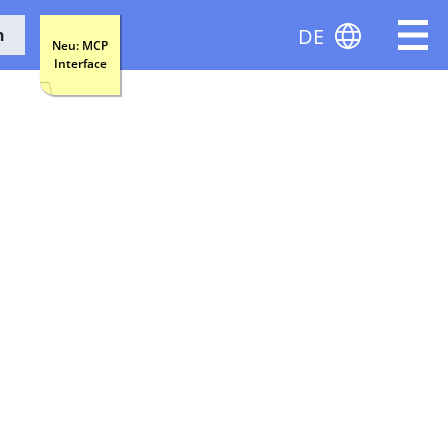
DE
n
Neu: MCP
Interface