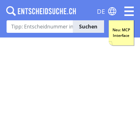
DE
Suchen
Neu: MCP
Interface