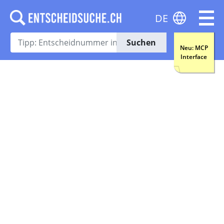
DE
Suchen
Neu: MCP
Interface