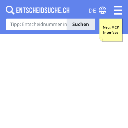
DE
Suchen
Neu: MCP
Interface