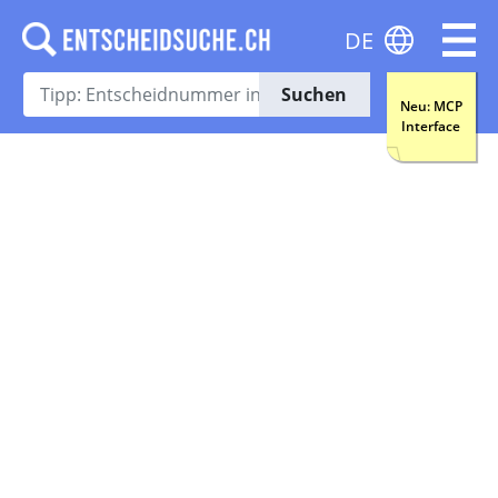
DE
Suchen
Neu: MCP
Interface