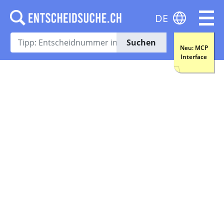
DE
Suchen
Neu: MCP
Interface