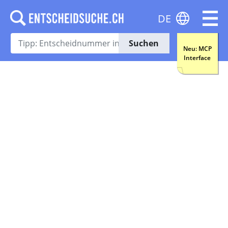
DE
Suchen
Neu: MCP
Interface