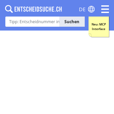
DE
Suchen
Neu: MCP
Interface