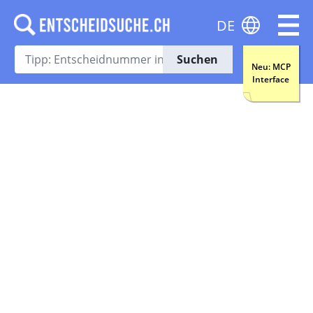
DE
Suchen
Neu: MCP
Interface