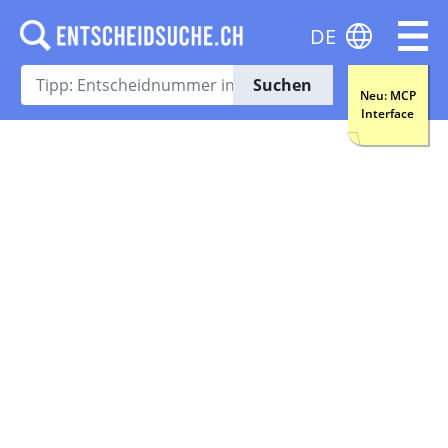
DE
Suchen
Neu: MCP
Interface