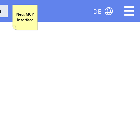
DE
n
Neu: MCP
Interface