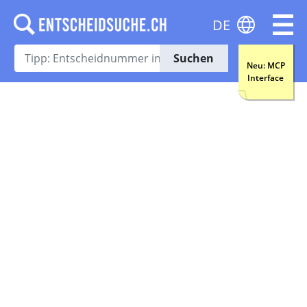
DE
Suchen
Neu: MCP
Interface