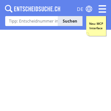
DE
Suchen
Neu: MCP
Interface