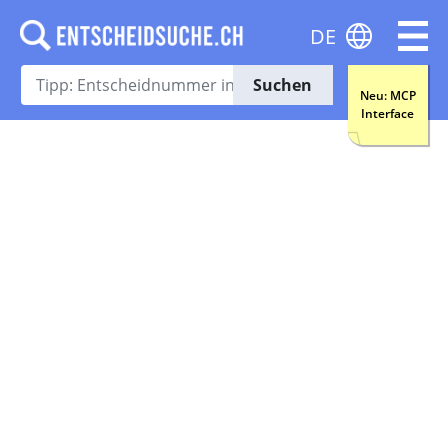
DE
Suchen
Neu: MCP
Interface