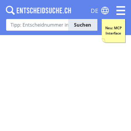
DE
Suchen
Neu: MCP
Interface