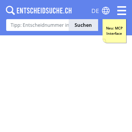
DE
Suchen
Neu: MCP
Interface