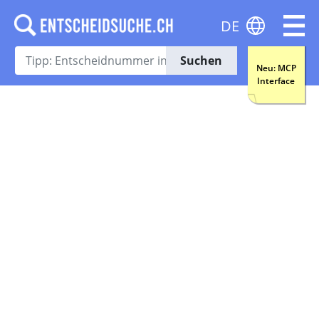
DE
Suchen
Neu: MCP
Interface