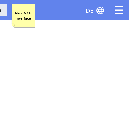
DE
n
Neu: MCP
Interface