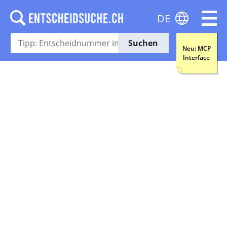
DE
Suchen
Neu: MCP
Interface