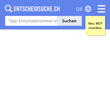
DE
Suchen
Neu: MCP
Interface