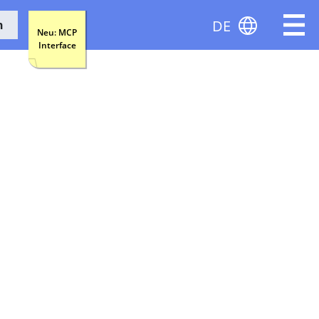
DE
n
Neu: MCP
Interface