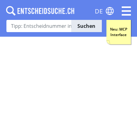
DE
Suchen
Neu: MCP
Interface