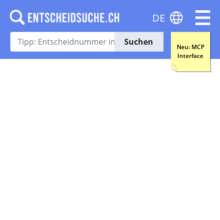
DE
Suchen
Neu: MCP
Interface