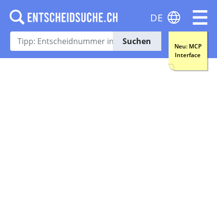
DE
Suchen
Neu: MCP
Interface