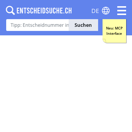
DE
Suchen
Neu: MCP
Interface