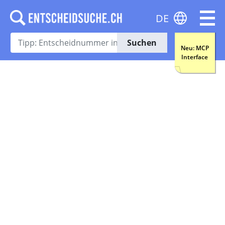
DE
Suchen
Neu: MCP
Interface