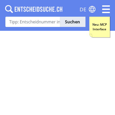
DE
Suchen
Neu: MCP
Interface