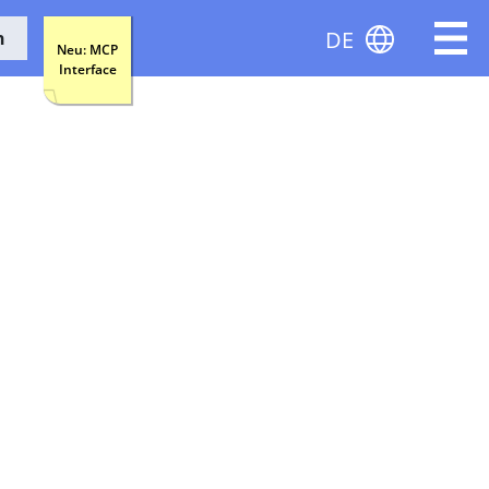
DE
n
Neu: MCP
Interface