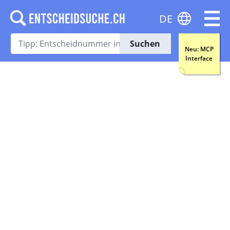
DE
Suchen
Neu: MCP
Interface