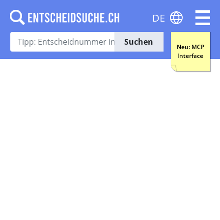
DE
Suchen
Neu: MCP
Interface