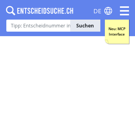
DE
Suchen
Neu: MCP
Interface