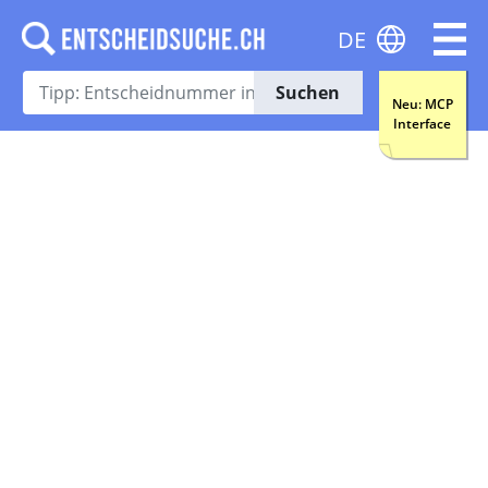
DE
Suchen
Neu: MCP
Interface