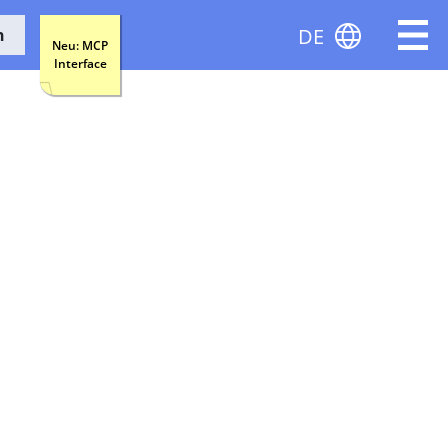
DE
n
Neu: MCP
Interface