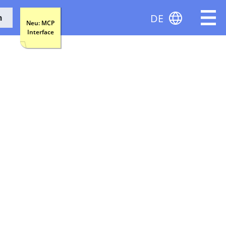
DE
n
Neu: MCP
Interface