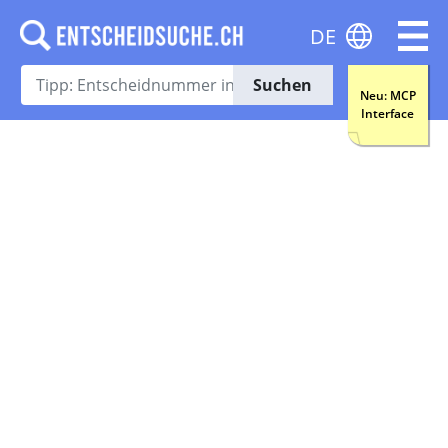
DE
Suchen
Neu: MCP
Interface